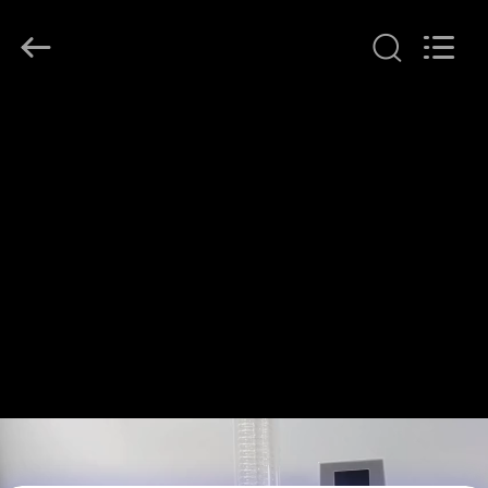
Henan
Lanphan
Industry
Co.,Ltd.
All
Rights
Reserved.
ДОМ
ПРОДУКТЫ
РОЛИКИ
О
НАС
ПУТЕШЕСТВИЕ
ФАБРИКИ