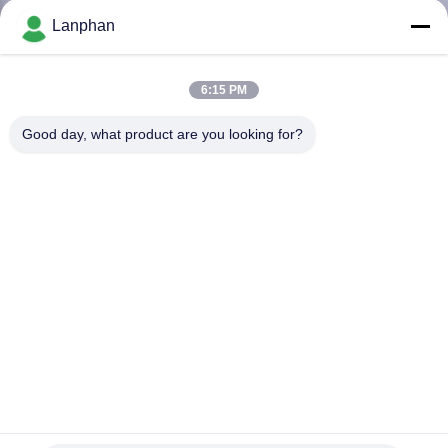
Lanphan
ПРОВЕРКА
КАЧЕСТВА
6:15 PM
Good day, what product are you looking for?
СВЯЖИТЕСЬ
МЫ
СПРОСИТЕ
ЦИТАТУ
КАРТА
САЙТА
ПОЛИТИКА
Испаритель лаборатории роторный
2025-03-20