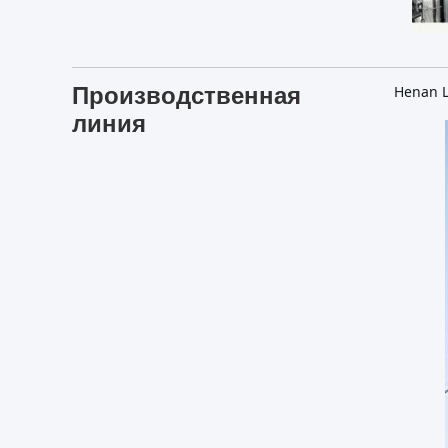
Производственная
Henan L
линия