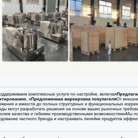
оддерживаем комплексные услуги по настройке, включая
Предлага
ктированию
, и
Предложенная маркировка покупателя
От внешне
яжения и емкости до полных структурных и функциональных корре
нды могут разработать решения на основе ваших рыночных требов
ролем качества и гибкими производственными возможностямиМы п
удование частного бренда и настраивать линейки продуктов эффек