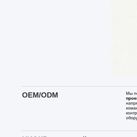
OEM/ODM
Мы п
прое
напр
кома
конт
обор