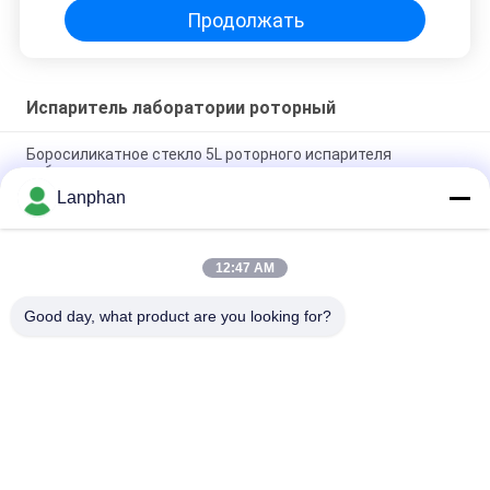
Продолжать
Испаритель лаборатории роторный
Боросиликатное стекло 5L роторного испарителя
лаборатории высокое
Lanphan
Кристаллизатор Evaporatore CBD Distillar вакуума
роторного испарителя лаборатории
12:47 AM
rotovap 2l mini alcohol distillator glass vertical tube
evaporator
Good day, what product are you looking for?
Популярные категории
Все
Сушильщик 
Машина 
Замораживания 
Сортировщицы 
Вакуума
Цвета
Машина Брызг 
Автоклав 