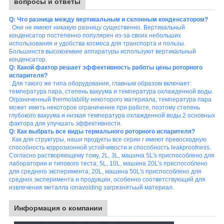
вопросы и ответы
Q: Что разница между вертикальным и склонным конденсатором?
: Они не имеют никакую разницу существенно. Вертикальный
конденсатор постепенно популярен из-за своих небольших
использования и удобства космоса для транспорта и пользы.
Большинств высокоемкие аппаратуры используют вертикальный
конденсатор.
Q: Какой фактор решает эффективность работы цены роторного
испарителя?
: Для такого же типа оборудования, главным образом включает:
температура пара, степень вакуума и температура охлажденной воды.
Ограниченный thermolability некоторого материала, температура пара
может иметь некоторое ограничение при работе, поэтому степень
глубокого вакуума и низкая температура охлажденной воды 2 основных
фактора для улучшать эффективности.
Q: Как выбрать все виды термального роторного испарителя?
: Как для структуры, наши продукты все серии r имеют превосходную
способность коррозионной устойчивости и способность leakproofness.
Согласно растворяющему тому, 2L, 3L, машина 5L's приспособлено для
лаборатории и типового теста; 5L, 10L, машина 20L's приспособлено
для среднего эксперимента; 20L, машина 50L's приспособлено для
средних эксперимента и продукции, особенно соответствующий для
извлечения металла ionavoiding загрязнятьый материал.
Информация о компании