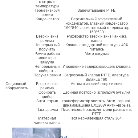
контроля
температуры
Герметизируя
Запечатывание PTFE
режим
Конденсатор
Вертикальный эффективный
конденсатор, главный конденсатор
160*840, ассистентский конденсатор
160*530
Вверх и вниз
Руководство вверх и вниз чайника
режима
ванны
Непрерывный
Клапан стандартной апертуры 40#
поручать
питаясь
Режим работы
Метр вакуума
монитора
вакуума
Непрерывный
Управление задерживающего клапана
собирать
Поручая режим
Загрузочный клапан PTFE, апертура
фланца ¢60
Опционный
Вверх и вниз
Автоматический вверх и вниз
оборудовать
режима
Собирать
Двойная повторно используя бутылка
прибор
Анти--взрыв
трансформатор частоты Анти--взрыва,
динамомашина EX120W Анти--взрыва
Часть рамки
Пластиковый распылять или распылять
PTFE
Материал
вся нержавеющая сталь 304
чайника ванны