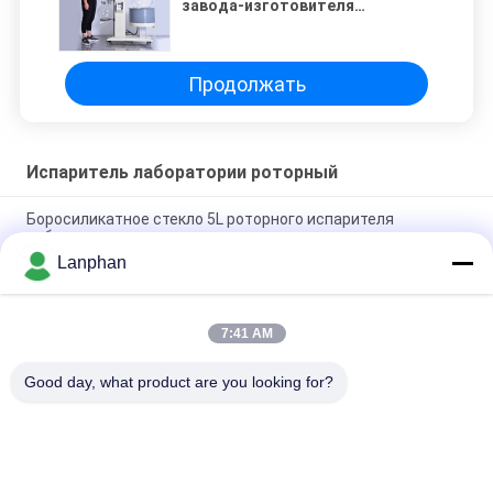
завода-изготовителя
вакуумной перегонки
промышленного испарителя
Продолжать
Испаритель лаборатории роторный
Боросиликатное стекло 5L роторного испарителя
лаборатории высокое
Lanphan
Кристаллизатор Evaporatore CBD Distillar вакуума
роторного испарителя лаборатории
7:41 AM
rotovap 2l mini alcohol distillator glass vertical tube
evaporator
Good day, what product are you looking for?
Популярные категории
Все
Сушильщик 
Машина 