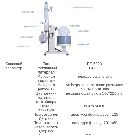
Основной
Тип
RE-5003
параметр
Стеклянный
GG-17
материал
Материал
нержавеющая сталь
поддержки
Материал
Antisepsis пластиковое распыляя
раковины
710*620*700 mm
Внутренний
нержавеющая сталь 500*220 mm
материал
контейнера
Размер
804*574 mm
плинтуса
Том роторной
апертура фланца 50L ¢125
бутылки
Том повторно
апертура фланца 20L ¢60
использовать
бутылку