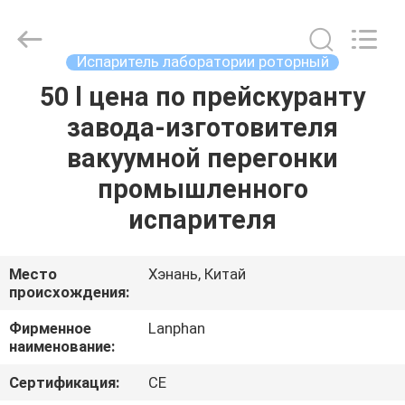
Henan
Lanphan
Industry
Co.,Ltd.
All
Испаритель лаборатории роторный
Rights
Reserved.
50 l цена по прейскуранту
ДОМ
завода-изготовителя
ПРОДУКТЫ
вакуумной перегонки
промышленного
РОЛИКИ
испарителя
О
Место
Хэнань, Китай
происхождения:
НАС
Фирменное
Lanphan
наименование:
ПУТЕШЕСТВИЕ
ФАБРИКИ
Сертификация:
CE