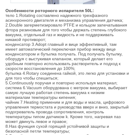
Особенности роторного испарителя 50L:
тело 1.Rotating составлено надежного трехфазного
асинхронного двигателя и механизма управления датчика;
2.Double загерметизировало PTFE и кольцом запечатывания
фтора резиновым для того чтобы держать степень глубокого
вакуума, отдельный газ и жидкость и не поддерживать
никакой противорот;
конденсатор 3.Adopt главный и вице эффективный, там
имеет автоматический переключая прибор между вице
конденсатором и бутылка получать. Под получать бутылку,
оборудуя с выстукивая клапаном, который делает его
удобным повторно использовать растворитель и подход к
скорости восстановления до 100%;
бутылка 4.Rotary соединена гайкой, это легко для установки и
для того чтобы спешиться;
5.Continuously поручая и повторно используя материал;
система 6.Vacuum оборудована с метром вакуума, выбирает
самую лучшую работая степень вакуума к низким
материалам температуры кипения;
чайник 7.Heating применим и для воды и масла, цифрового
управления термостата и руководства вверх и вниз, закрытый
подогреватель провода сопротивления, контроль
температуры типом датчиком k. Кроме того, нагревая паз
может двинуть левое и правое;
8.Has функция сухой горящей устойчивой защиты и
безопасной петли температуры;