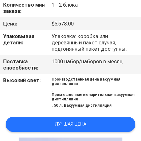
Количество мин
1 - 2 блока
заказа:
ПРОВЕРКА
КАЧЕСТВА
Цена:
$5,578.00
Упаковывая
Упаковка: коробка или
детали:
деревянный пакет случая,
СВЯЖИТЕСЬ
подгонянный пакет доступны.
МЫ
Поставка
1000 набор/наборов в месяц
способности:
СПРОСИТЕ
Высокий свет:
Производственная цена Вакуумная
ЦИТАТУ
дистилляция
,
Промышленная выпарительная вакуумная
дистилляция
КАРТА
,
50 л. Вакуумная дистилляция
САЙТА
ЛУЧШАЯ ЦЕНА
ПОЛИТИКА