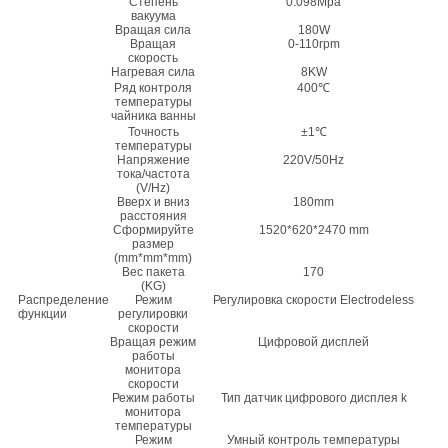
Степень
0.098Mpa
вакуума
Вращая сила
180W
Вращая
0-110rpm
скорость
Нагревая сила
8KW
Ряд контроля
400℃
температуры
чайника ванны
Точность
±1℃
температуры
Напряжение
220V/50Hz
тока/частота
(V/Hz)
Вверх и вниз
180mm
расстояния
Сформируйте
1520*620*2470 mm
размер
(mm*mm*mm)
Вес пакета
170
(KG)
Распределение
Режим
Регулировка скорости Electrodeless
функции
регулировки
скорости
Вращая режим
Цифровой дисплей
работы
монитора
скорости
Режим работы
Тип датчик цифрового дисплея k
монитора
температуры
Режим
Умный контроль температуры