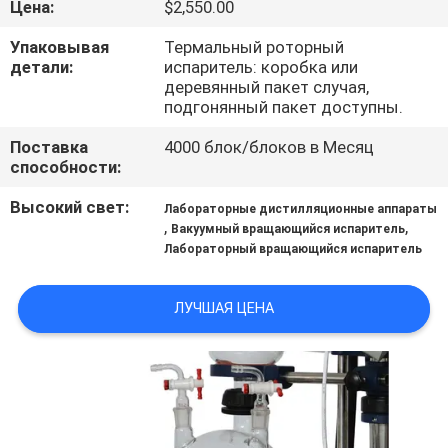
Цена:
$2,550.00
ПРОВЕРКА
Упаковывая
Термальный роторный
детали:
испаритель: коробка или
КАЧЕСТВА
деревянный пакет случая,
подгонянный пакет доступны.
СВЯЖИТЕСЬ
Поставка
4000 блок/блоков в Месяц
способности:
МЫ
Высокий свет:
Лабораторные дистилляционные аппараты
,
,
Вакуумный вращающийся испаритель
СПРОСИТЕ
Лабораторный вращающийся испаритель
ЦИТАТУ
ЛУЧШАЯ ЦЕНА
КАРТА
САЙТА
ПОЛИТИКА