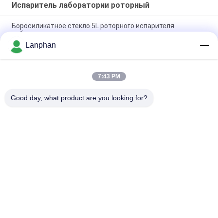
Испаритель лаборатории роторный
Боросиликатное стекло 5L роторного испарителя
лаборатории высокое
Lanphan
Кристаллизатор Evaporatore CBD Distillar вакуума
роторного испарителя лаборатории
7:43 PM
rotovap 2l mini alcohol distillator glass vertical tube
evaporator
Good day, what product are you looking for?
Популярные категории
Все
Сушильщик 
Машина 
Замораживания 
Сортировщицы 
Вакуума
Цвета
Машина Брызг 
Автоклав 
Более Сухая
Стерилизатора 
Пара
Машина Для 
Растворяющая 
Прессы Таблеток
Машина Спасения