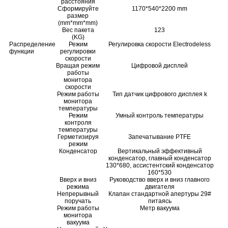
расстояния
Сформируйте
1170*540*2200 mm
размер
(mm*mm*mm)
Вес пакета
123
(KG)
Распределение
Режим
Регулировка скорости Electrodeless
функции
регулировки
скорости
Вращая режим
Цифровой дисплей
работы
монитора
скорости
Режим работы
Тип датчик цифрового дисплея k
монитора
температуры
Режим
Умный контроль температуры
контроля
температуры
Герметизируя
Запечатывание PTFE
режим
Конденсатор
Вертикальный эффективный
конденсатор, главный конденсатор
130*680, ассистентский конденсатор
160*530
Вверх и вниз
Руководство вверх и вниз главного
режима
двигателя
Непрерывный
Клапан стандартной апертуры 29#
поручать
питаясь
Режим работы
Метр вакуума
монитора
вакуума