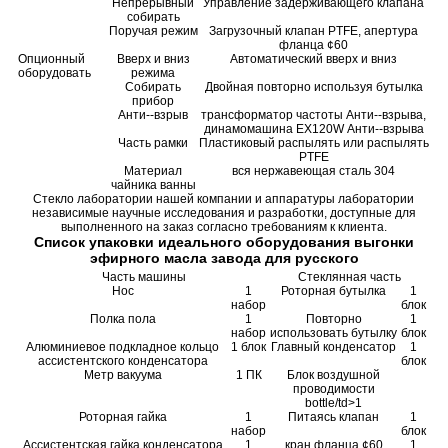
Непрерывный
Управление задерживающего клапана
собирать
Поручая режим
Загрузочный клапан PTFE, апертура
фланца ¢60
Опционный
Вверх и вниз
Автоматический вверх и вниз
оборудовать
режима
Собирать
Двойная повторно используя бутылка
прибор
Анти--взрыв
трансформатор частоты Анти--взрыва,
динамомашина EX120W Анти--взрыва
Часть рамки
Пластиковый распылять или распылять
PTFE
Материал
вся нержавеющая сталь 304
чайника ванны
Стекло лаборатории нашей компании и аппаратуры лаборатории
независимые научные исследования и разработки, доступные для
выполненного на заказ согласно требованиям к клиента.
Список упаковки идеального оборудования выгонки
эфирного масла завода для русского
Часть машины
Стеклянная часть
Нос
1
Роторная бутылка
1
набор
блок
Полка пола
1
Повторно
1
набор
использовать бутылку
блок
Алюминиевое подкладное кольцо
1 блок
Главный конденсатор
1
ассистентского конденсатора
блок
Метр вакуума
1 ПК
Блок воздушной
проводимости
bottle/td>1
Роторная гайка
1
Питаясь клапан
1
набор
блок
Ассистентская гайка конденсатора
1
кран фланца ¢60
1