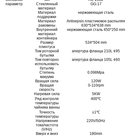
параметр
Стеклянный
GG-17
материал
Материал
нержавеющая сталь
поддержки
Материал
Antisepsis пластиковое распыляя
раковины
630*534*638 mm
Внутренний
нержавеющая сталь 450*250 mm
материал
контейнера
Размер
534*504 mm
плинтуса
Том роторной
апертура фланца 210L ¢95
бутылки
Том повторно
апертура фланца 105L ¢60
использовать
бутылку
Степень
0.098Mpa
вакуума
Вращая сила
120W
Вращая
0-110rpm
скорость
Нагревая сила
5KW
Ряд контроля
400℃
температуры
чайника ванны
Точность
±1℃
температуры
Напряжение
220V/50Hz
тока/частота
(V/Hz)
Вверх и вниз
180mm