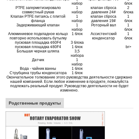
набор
блок
PTFE загерметизировало
1
клапан сброса
2
совместный рукав
набор
давления 24#
блока
Клапан PTFE питаясь с плитой
1
клапан сброса
1
фланца
набор
давления 19#
блок
Задерживающий клапан
1
Роторный вал
1
набор
блок
Алюминиевое подкладное кольцо
1 блок
Ассистентский
1
повторно использовать бутылку
конденсатор
блок
пусковая площадка ¢60F4
3 блока
пусковая площадка ¢80F4
1 блок
br>
Большая черная шляпа
3,5
набора
Датчик
1
набор
Вода - чайник ванны
1 блок
Струбцина трубы конденсатора
1 блок
Окончательное толкование этого руководства деятельности сдержано
нашей компанией. Если любое изменение в продукте, пожалуйста
подлежать реальный продукт. Руководство деятельности не будет
изменено.
Родственные продукты