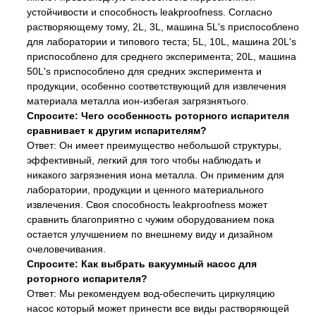
устойчивости и способность leakproofness. Согласно
растворяющему тому, 2L, 3L, машина 5L's приспособлено
для лаборатории и типового теста; 5L, 10L, машина 20L's
приспособлено для среднего эксперимента; 20L, машина
50L's приспособлено для средних эксперимента и
продукции, особенно соответствующий для извлечения
материала металла ион-избегая загрязнятього.
Спросите: Чего особенность роторного испарителя
сравнивает к другим испарителям?
Ответ: Он имеет преимущество небольшой структуры,
эффективный, легкий для того чтобы наблюдать и
никакого загрязнения иона металла. Он применим для
лаборатории, продукции и ценного материального
извлечения. Своя способность leakproofness может
сравнить благоприятно с чужим оборудованием пока
остается улучшением по внешнему виду и дизайном
очеловечивания.
Спросите: Как выбрать вакуумный насос для
роторного испарителя?
Ответ: Мы рекомендуем вод-обеспечить циркуляцию
насос который может принести все виды растворяющей