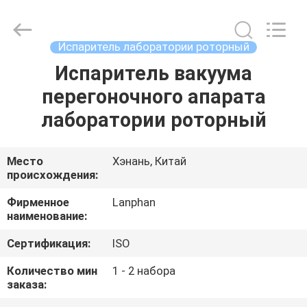
Henan
Lanphan
Industry
Co.,Ltd.
All
Испаритель лаборатории роторный
Rights
Reserved.
Испаритель вакуума
ДОМ
перегоночного апарата
ПРОДУКТЫ
лаборатории роторный
РОЛИКИ
Место
Хэнань, Китай
происхождения:
О
Фирменное
Lanphan
наименование:
НАС
Сертификация:
ISO
ПУТЕШЕСТВИЕ
Количество мин
1 - 2 набора
заказа:
ФАБРИКИ