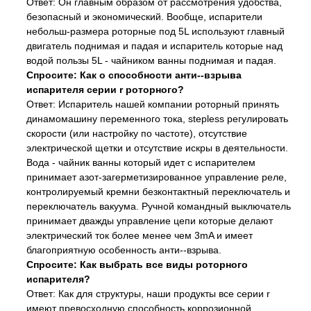
Ответ: Он главным образом от рассмотрения удобства,
безопасный и экономический. Вообще, испарители
небольш-размера роторные под 5L используют главный
двигатель поднимая и падая и испаритель которые над
водой пользы 5L - чайником ванны поднимая и падая.
Спросите: Как о способности анти--взрыва
испарителя серии r роторного?
Ответ: Испаритель нашей компании роторный принять
динамомашину переменного тока, stepless регулировать
скорости (или настройку по частоте), отсутствие
электрической щетки и отсутствие искры в деятельности.
Вода - чайник ванны который идет с испарителем
принимает азот-загерметизированное управление реле,
контролируемый кремни безконтактный переключатель и
переключатель вакуума. Ручной командный выключатель
принимает дважды управление цепи которые делают
электрический ток более менее чем 3mA и имеет
благоприятную особенность анти--взрыва.
Спросите: Как выбрать все виды роторного
испарителя?
Ответ: Как для структуры, наши продукты все серии r
имеют превосходную способность коррозионной