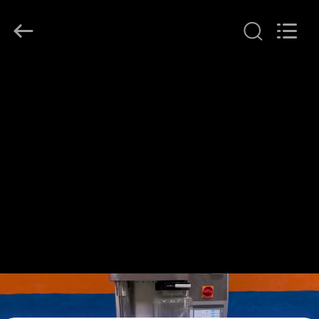
Henan
Lanphan
Industry
Co.,Ltd.
All
Rights
Reserved.
ДОМ
ПРОДУКТЫ
РОЛИКИ
О
НАС
ПУТЕШЕСТВИЕ
ФАБРИКИ