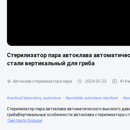
Стерилизатор пара автоклава автоматиче
стали вертикальный для гриба
Автоклав стерилизатора пара
2024-05-23
414 
#
vertical laboratory autoclave
#
portable autoclave sterilizer
#
po
Стерилизатор пара автоклава автоматического высокого да
грибаВертикальные особенности автоклава стерилизатора стру
Смотрите больше