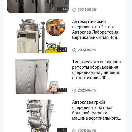
автоклавы
лабораторное
Автоклав стерилизатора пар
00:44
2024-05-20
оборудование
а
Автоматический
стерилизатор Реторт
Автоклав Лаборатория
Вертикальный пар Вода
ванна Молоко
Автоклав стерилизатора пар
00:51
2024-05-23
а
Тип высокого автоклава
реторты оборудования
стерилизации давления
по вертикали 200
литров
Автоклав стерилизатора пар
00:32
2023-06-15
а
Автоклава гриба
стерилизатора пара
большой емкости
машина вертикального
стерилизуя для гриба
Автоклав стерилизатора пар
00:45
2025-03-20