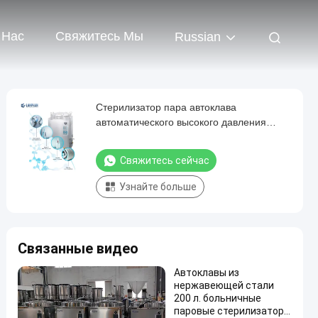
 Нас
Свяжитесь Мы
Russian
Стерилизатор пара автоклава
автоматического высокого давления
нержавеющей стали вертикальный для
гриба
Свяжитесь сейчас
Узнайте больше
Связанные видео
Автоклавы из
нержавеющей стали
200 л. больничные
паровые стерилизаторы