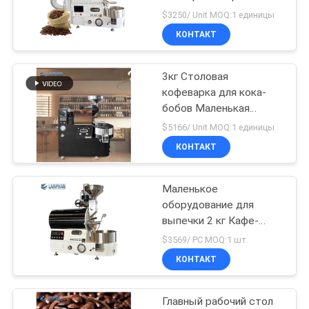
КОНФИДЕНЦИАЛЬНОСТИ
Электрический кофе
$3250/ Unit MOQ:1 единицы
зеленые бобы
КОНТАКТ
обжарщик
34
Машина для
3кг Столовая
кофеварка для кока-
прессы таблеток
бобов Маленькая
кофеварка для дома и
$5166/ Unit MOQ:1 единицы
кафе
КОНТАКТ
Маленькое
10
оборудование для
Растворяющая
выпечки 2 кг Кафе-
пожарная электро /
$3569/ PC MOQ:1 шт.
машина спасения
газовая кафе-пожарная
КОНТАКТ
Главный рабочий стол