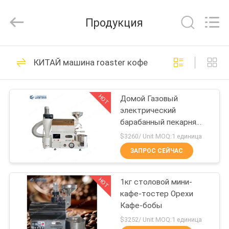
Henan
Lanphan
Industry
Продукция
Co.,Ltd.
All
Rights
Reserved.
ДОМ
199
КИТАЙ машина roaster кофе
Сушильщик
ПРОДУКТЫ
замораживания
HOT
Домой Газовый
электрический
вакуума
РОЛИКИ
барабанный пекарня
Авто пекарня
$3260/ Unit MOQ:1 единица
О
ЗАПРОС СЕЙЧАС
24
НАС
Машина
HOT
1кг столовой мини-
кафе-тостер Орехи
ПУТЕШЕСТВИЕ
сортировщицы
Кафе-бобы
ФАБРИКИ
$3252/ Unit MOQ:1 единица
цвета