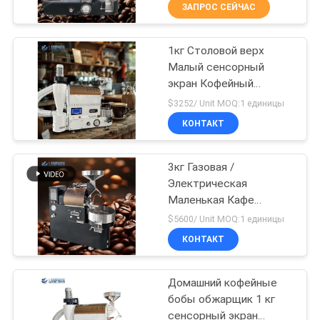
ЗАПРОС СЕЙЧАС
ПРОВЕРКА
1кг Столовой верх
КАЧЕСТВА
80
Малый сенсорный
экран Кофейный
Машина брызг
СВЯЖИТЕСЬ
тостер Пекарная
$3252/ Unit MOQ:1 единицы
более сухая
машина Домашняя
МЫ
КОНТАКТ
кофемашина
СПРОСИТЕ
3кг Газовая /
Электрическая
ЦИТАТУ
Маленькая Кафе
82
Тостер Пекарная
$5600/ Unit MOQ:1 единицы
машина Пекарная
КАРТА
Автоклав
КОНТАКТ
машина Цена Фабрика
САЙТА
стерилизатора
Домашний кофейные
пара
бобы обжарщик 1 кг
ПОЛИТИКА
сенсорный экран