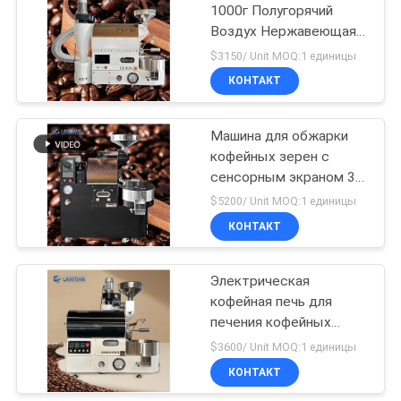
1000г Полугорячий
Воздух Нержавеющая
40
Сталь Кофейные Бобы
$3150/ Unit MOQ:1 единицы
Тостер Машины
реактор
КОНТАКТ
Фабрика
лаборатории
Машина для обжарки
стеклянный
кофейных зерен с
сенсорным экраном 3
кг Электрическая
$5200/ Unit MOQ:1 единицы
машина для обжарки
КОНТАКТ
26
какао
Сушильщик
Электрическая
кофейная печь для
замораживания
печения кофейных
лаборатории
зерен на 2 килограмма
$3600/ Unit MOQ:1 единицы
КОНТАКТ