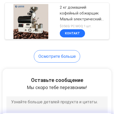
2 кг домашний
47
кофейный обжарщик
оборудование
Малый электрический
горячий воздух
$3565/ PC MOQ:1 шт.
выгонки
домашний кофейный
КОНТАКТ
обжарщик
короткого пути
Осмотрите больше
22
Обтертое
Оставьте сообщение
оборудование
Мы скоро тебе перезвоним!
выгонки фильма