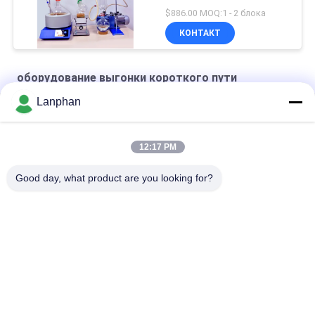
$886.00 MOQ:1 - 2 блока
КОНТАКТ
оборудование выгонки короткого пути
Lanphan
оборудование выгонки короткого пути 250W
Оборудование выгонки короткого пути 20 литров
12:17 PM
оборудование выгонки короткого пути cbd
Good day, what product are you looking for?
Популярные категории
Все
Сушильщик 
Машина 
Замораживания 
Сортировщицы 
Вакуума
Цвета
Машина Брызг 
Автоклав 
Более Сухая
Стерилизатора 