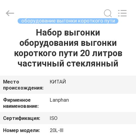
Henan
Lanphan
Industry
Co.,Ltd.
All
оборудование выгонки короткого пути
Rights
Reserved.
Набор выгонки
ДОМ
оборудования выгонки
ПРОДУКТЫ
короткого пути 20 литров
частичный стеклянный
РОЛИКИ
Место
КИТАЙ
происхождения:
О
НАС
Фирменное
Lanphan
наименование:
ПУТЕШЕСТВИЕ
Сертификация:
ISO
ФАБРИКИ
Номер модели:
20L-III