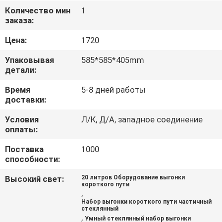
Количество мин
1
ПРОВЕРКА
заказа:
КАЧЕСТВА
Цена:
1720
Упаковывая
585*585*405mm
СВЯЖИТЕСЬ
детали:
МЫ
Время
5-8 дней работы
доставки:
СПРОСИТЕ
Условия
Л/К, Д/А, западное соединение
оплаты:
ЦИТАТУ
Поставка
1000
способности:
КАРТА
Высокий свет:
20 литров Оборудование выгонки
САЙТА
короткого пути
,
Набор выгонки короткого пути частичный
стеклянный
ПОЛИТИКА
,
Умный стеклянный набор выгонки