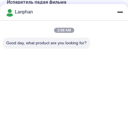
Испаритель падая фильма
Lanphan
испаритель падая фильма 5kgh
испаритель падая фильма 2100*1900*5000mm
2:08 AM
экстрактивный испаритель падая фильма
Good day, what product are you looking for?
Популярные категории
Все
Сушильщик 
Машина 
Замораживания 
Сортировщицы 
Вакуума
Цвета
Машина Брызг 
Автоклав 
Более Сухая
Стерилизатора 
Пара
Машина Для 
Растворяющая 
Прессы Таблеток
Машина Спасения
Реактор 
Сушильщик 
Лаборатории 
Замораживания 