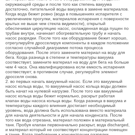
окружающей среды и после того как степень вакуума
достаточно, питательной воды вакуума в замене материалов.
Когда вода бежит ровно (вода в повышениях испарителя с
увеличением прогулки, материалов испарения с поверхности
крытых не выше чем стекла видимости), открытый
обеспечивая циркуляцию насос, охлажденная вода пущен по
трубам внутри, начинает обогревательную трубу и начать
насос разрядки. После того как оборудование бежит хорошо,
отрегулируйте дросселируя компоненты в каждом положении
согласно случайной диаграмме потока процесса
оборудования. После этого замените материал на воду для
бега. Когда разница в степени и температуры вакуума
соотвествует, замените материал на воду для бега на больше
чем 4 часа. Она квалифицирована если емкость испарения
соотвествует; в противном случае, регулируйте элемент
дросселя снова.
2. во первых начать вакуумный насос. Если это вакуумный
насос кольца воды, то вакуумный насос кольца воды должен
быть начат на нулевой нагрузке. После того как вакуумный
насос кольца воды бежит нормально, раскрыт работая
клапан воды насоса кольца воды. Когда разница в вакуума и
температуры каждого влияния достигает необходимый
уровень, вода должна быть использована вместо материала
для начала деятельности и для начала конденсата. После
того как вода отрезана, материал положен в материальный
танк. Пробуя клапан первоначально раскрыт, вода discharged,
и материал который не соотвествует концентрации помещен
в танке. Когда требование к концентрации разрядки