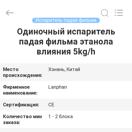
Henan
Lanphan
Industry
Co.,Ltd.
All
Испаритель падая фильма
Rights
Reserved.
Одиночный испаритель
ДОМ
падая фильма этанола
ПРОДУКТЫ
влияния 5kg/h
РОЛИКИ
Место
Хэнань, Китай
происхождения:
О
Фирменное
Lanphan
наименование:
НАС
Сертификация:
CE
ПУТЕШЕСТВИЕ
Количество мин
1 - 2 блока
заказа:
ФАБРИКИ