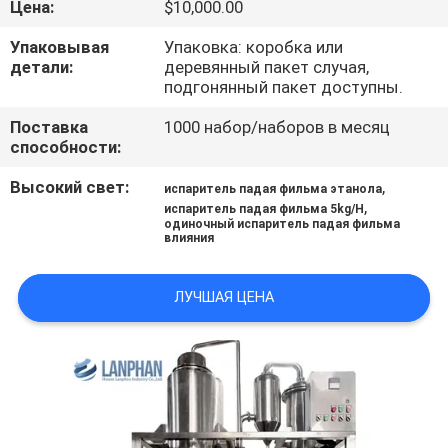
Цена:
$10,000.00
ПРОВЕРКА
Упаковывая
Упаковка: коробка или
детали:
деревянный пакет случая,
КАЧЕСТВА
подгонянный пакет доступны.
Поставка
1000 набор/наборов в месяц
СВЯЖИТЕСЬ
способности:
МЫ
Высокий свет:
,
испаритель падая фильма этанола
,
испаритель падая фильма 5kg/H
одиночный испаритель падая фильма
СПРОСИТЕ
влияния
ЦИТАТУ
ЛУЧШАЯ ЦЕНА
КАРТА
САЙТА
ПОЛИТИКА