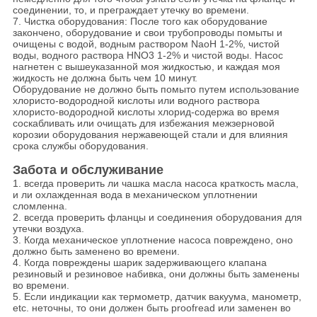
соединении, то, и преграждает утечку во времени.
7. Чистка оборудования: После того как оборудование
закончено, оборудование и свои трубопроводы помыты и
очищены с водой, водным раствором NaoH 1-2%, чистой
воды, водного раствора HNO3 1-2% и чистой воды. Насос
нагнетен с вышеуказанной моя жидкостью, и каждая моя
жидкость не должна быть чем 10 минут.
Оборудование не должно быть помыто путем использование
хлористо-водородной кислоты или водного раствора
хлористо-водородной кислоты хлорид-содержа во время
соскабливать или очищать для избежания межзерновой
корозии оборудования нержавеющей стали и для влияния
срока службы оборудования.
Забота и обслуживание
1. всегда проверить ли чашка масла насоса краткость масла,
и ли охлажденная вода в механическом уплотнении
сломленна.
2. всегда проверить фланцы и соединения оборудования для
утечки воздуха.
3. Когда механическое уплотнение насоса повреждено, оно
должно быть заменено во времени.
4. Когда повреждены шарик задерживающего клапана
резиновый и резиновое набивка, они должны быть заменены
во времени.
5. Если индикации как термометр, датчик вакуума, манометр,
etc. неточны, то они должен быть proofread или заменен во