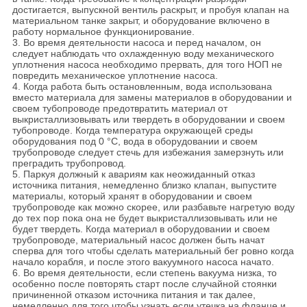
достигается, выпускной вентиль раскрыт, и пробуя клапан на
материальном танке закрыт, и оборудование включено в
работу нормальное функционирование.
3. Во время деятельности насоса и перед началом, он
следует наблюдать что охлажденную воду механического
уплотнения насоса необходимо прервать, для того НОП не
повредить механическое уплотнение насоса.
4. Когда работа быть остановленным, вода использована
вместо материала для замены материалов в оборудовании и
своем тубопроводе предотвратить материал от
выкристаллизовывать или твердеть в оборудовании и своем
тубопроводе. Когда температура окружающей среды
оборудования под 0 °C, вода в оборудовании и своем
трубопроводе следует стечь для избежания замерзнуть или
преградить трубопровод.
5. Паркуя должный к авариям как неожиданный отказ
источника питания, немедленно близко клапан, выпустите
материалы, который хранят в оборудовании и своем
трубопроводе как можно скорее, или разбавьте нагретую воду
до тех пор пока она не будет выкристаллизовывать или не
будет твердеть. Когда материал в оборудовании и своем
трубопроводе, материальный насос должен быть начат
сперва для того чтобы сделать материальный бег ровно когда
начало корабля, и после этого вакуумного насоса начато.
6. Во время деятельности, если степень вакуума низка, то
особенно после повторять старт после случайной стоянки
причиненной отказом источника питания и так далее,
немедленно для того чтобы узнать если утечка на фланце и