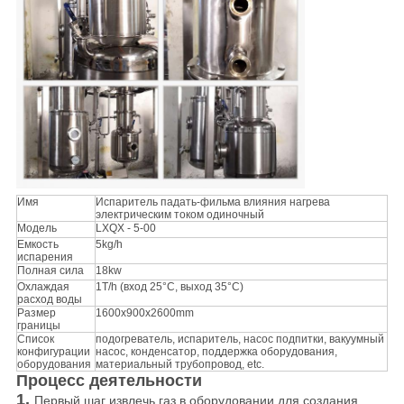
Имя
Испаритель падать-фильма влияния нагрева
электрическим током одиночный
Модель
LXQX - 5-00
Емкость
5kg/h
испарения
Полная сила
18kw
Охлаждая
1T/h (вход 25°C, выход 35°C)
расход воды
Размер
1600x900x2600mm
границы
Список
подогреватель, испаритель, насос подпитки, вакуумный
конфигурации
насос, конденсатор, поддержка оборудования,
оборудования
материальный трубопровод, etc.
Процесс деятельности
1.
Первый шаг извлечь газ в оборудовании для создания