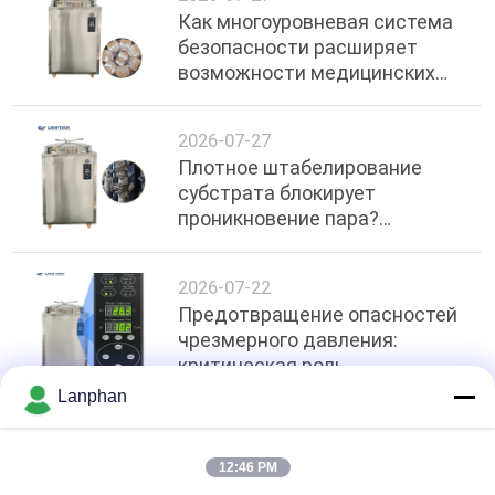
Как многоуровневая система
безопасности расширяет
возможности медицинских
учреждений: технические
аспекты отключения питания
2026-07-27
при перегреве в автоклавах
Плотное штабелирование
объемом 200 л
субстрата блокирует
проникновение пара?
Протоколы штабелирования
с зазором и оптимизация
2026-07-22
равномерности температуры
Предотвращение опасностей
в вертикальных автоклавах
чрезмерного давления:
объемом 200 л
критическая роль
предохранительного клапана
Lanphan
сброса давления ≥0,17 МПа в
промышленной стерилизации
Топ
12:46 PM