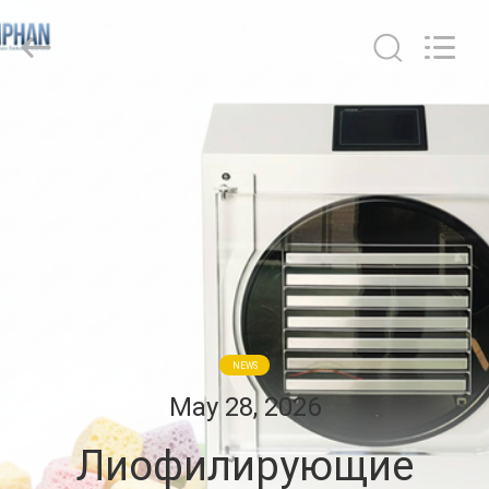
Henan
Lanphan
Industry
Co.,Ltd.
All
Rights
Reserved.
ДОМ
ПРОДУКТЫ
РОЛИКИ
О
НАС
NEWS
May 28, 2026
ПУТЕШЕСТВИЕ
Лиофилирующие
ФАБРИКИ