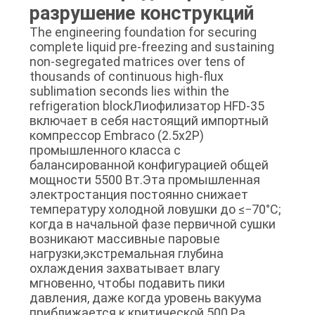
разрушение конструкций
The engineering foundation for securing
complete liquid pre-freezing and sustaining
non-segregated matrices over tens of
thousands of continuous high-flux
sublimation seconds lies within the
refrigeration blockЛиофилизатор HFD-35
включает в себя настоящий импортный
компрессор Embraco (2.5x2P)
промышленного класса с
балансированной конфигурацией общей
мощности 5500 Вт.Эта промышленная
электростанция постоянно снижает
температуру холодной ловушки до ≤−70°C;
когда в начальной фазе первичной сушки
возникают массивные паровые
нагрузки,экстремальная глубина
охлаждения захватывает влагу
мгновенно, чтобы подавить пики
давления, даже когда уровень вакуума
приближается к критической 500 Pa